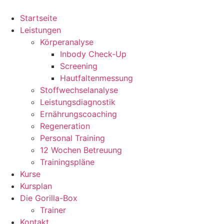
Zum
Inhalt
Startseite
springen
Leistungen
Körperanalyse
Inbody Check-Up
Screening
Hautfaltenmessung
Stoffwechselanalyse
Leistungsdiagnostik
Ernährungscoaching
Regeneration
Personal Training
12 Wochen Betreuung
Trainingspläne
Kurse
Kursplan
Die Gorilla-Box
Trainer
Kontakt