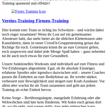
Training spannend und effektiv!
Vereins-Training Firmen-Training
Hier kommt euer Team so richtig ins Schwitzen – und wächst dabei
noch enger zusammen! Wenn ihr Lust auf ein gemeinsames
Abenteuer habt, das mehr bietet als die üblichen Klettertouren oder
Kanufahrten, dann ist unser CrossFit-Gruppentraining genau das
Richtige für euch. Gemeinsam könnt ihr an eure Grenzen gehen,
euch auspowern und dabei jede Menge Spaß haben – ganz nebenbei
tut ihr auch noch etwas für eure Gesundheit.
Unsere funktionellen Workouts sind individuell auf eure Fitness und
Vor-Erfahrungen abgestimmt. Egal, ob ihr absolute Einsteiger,
erfahrene Sportler oder irgendwo dazwischen seid – unsere Coaches
passen die Einheiten an eure Bedürfnisse an. Ihr werdet stärker,
verbessert eure Beweglichkeit und steigert eure Kraft-Ausdauer. Vor
allem aber wachst ihr als Team zusammen und geht aus jedem
Training als echte Einheit hervor.
Keine Sorge – Berührungsängste, mangelnde Erfahrung oder alte
Wehwehchen sind hier kein Hindernis. Wir holen euch genau dort
ab, wo ihr steht, und sorgen dafür, dass jeder mitmachen kann.