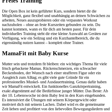
Freies Training
Die Open Box ist kein geführter Kurs, sondern bietet dir die
Möglichkeit, ganz flexibel und unabhängig an deinen Schwächen zu
arbeiten, Neues auszuprobieren oder ein verpasstes Workout
nachzuholen – ohne an feste Kurszeiten gebunden zu sein. Du
kannst kommen, wann es für dich am besten passt. Für dein
individuelles Training steht dir eine kleine Auswahl an Geräten zur
Verfügung, wie ein Seilzug und ein Kurzhantelbereich, die du
eigenständig nutzen kannst – komplett ohne Trainer.
MamaFit mit Baby Kurse
Mutter sein und trotzdem fit bleiben: ein wichtiges Thema für viele
frisch gebackene Mamas. Rückenschmerzen, ein schwacher
Beckenboden, der Wunsch nach einer strafferen Figur oder ein
Ausgleich zum Alltag; es gibt viele gute Gründe für ein
professionelles Muskel- und Ausdauertraining. Genau dafür haben
wir MamaFit entwickelt. Ein funktionelles Ganzkörpertraining,
exakt abgestimmt auf die Bedürfnisse junger Mütter. Das Beste: Ab
der 10. Lebenswoche ist dein Baby fest in den Kurs eingebunden.
Es intensiviert die Übungen mit seinem Körpergewicht oder
motiviert dich mit seinem Lachen. Dabei wird es die gemeinsame
Zeit lieben und profitiert von den liebevollen Bewegungsliedern und