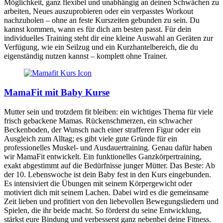
Möglichkeit, ganz flexibel und unabhängig an deinen Schwächen zu
arbeiten, Neues auszuprobieren oder ein verpasstes Workout
nachzuholen – ohne an feste Kurszeiten gebunden zu sein. Du
kannst kommen, wann es für dich am besten passt. Für dein
individuelles Training steht dir eine kleine Auswahl an Geräten zur
Verfügung, wie ein Seilzug und ein Kurzhantelbereich, die du
eigenständig nutzen kannst – komplett ohne Trainer.
MamaFit mit Baby Kurse
Mutter sein und trotzdem fit bleiben: ein wichtiges Thema für viele
frisch gebackene Mamas. Rückenschmerzen, ein schwacher
Beckenboden, der Wunsch nach einer strafferen Figur oder ein
Ausgleich zum Alltag; es gibt viele gute Gründe für ein
professionelles Muskel- und Ausdauertraining. Genau dafür haben
wir MamaFit entwickelt. Ein funktionelles Ganzkörpertraining,
exakt abgestimmt auf die Bedürfnisse junger Mütter. Das Beste: Ab
der 10. Lebenswoche ist dein Baby fest in den Kurs eingebunden.
Es intensiviert die Übungen mit seinem Körpergewicht oder
motiviert dich mit seinem Lachen. Dabei wird es die gemeinsame
Zeit lieben und profitiert von den liebevollen Bewegungsliedern und
Spielen, die ihr beide macht. So förderst du seine Entwicklung,
stärkst eure Bindung und verbesserst ganz nebenbei deine Fitness.