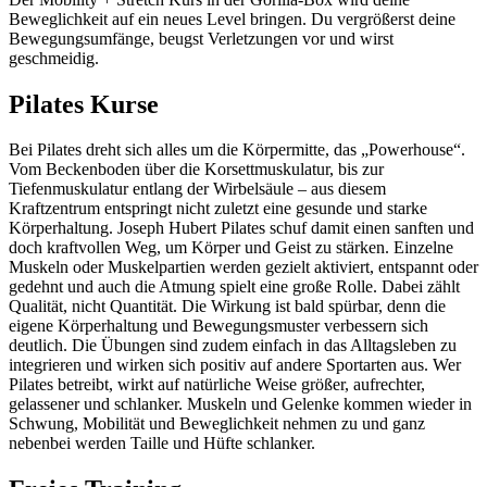
Beweglichkeit auf ein neues Level bringen. Du vergrößerst deine
Bewegungsumfänge, beugst Verletzungen vor und wirst
geschmeidig.
Pilates Kurse
Bei Pilates dreht sich alles um die Körpermitte, das „Powerhouse“.
Vom Beckenboden über die Korsettmuskulatur, bis zur
Tiefenmuskulatur entlang der Wirbelsäule – aus diesem
Kraftzentrum entspringt nicht zuletzt eine gesunde und starke
Körperhaltung. Joseph Hubert Pilates schuf damit einen sanften und
doch kraftvollen Weg, um Körper und Geist zu stärken. Einzelne
Muskeln oder Muskelpartien werden gezielt aktiviert, entspannt oder
gedehnt und auch die Atmung spielt eine große Rolle. Dabei zählt
Qualität, nicht Quantität. Die Wirkung ist bald spürbar, denn die
eigene Körperhaltung und Bewegungsmuster verbessern sich
deutlich. Die Übungen sind zudem einfach in das Alltagsleben zu
integrieren und wirken sich positiv auf andere Sportarten aus. Wer
Pilates betreibt, wirkt auf natürliche Weise größer, aufrechter,
gelassener und schlanker. Muskeln und Gelenke kommen wieder in
Schwung, Mobilität und Beweglichkeit nehmen zu und ganz
nebenbei werden Taille und Hüfte schlanker.