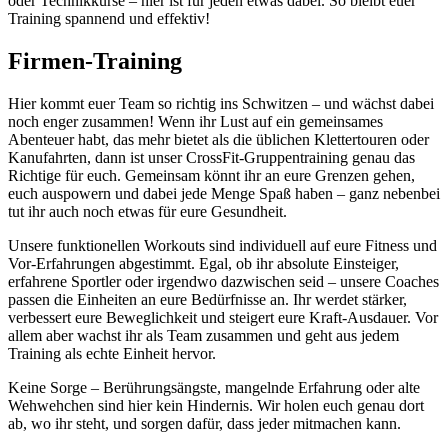
oder Technikkurse – hier ist für jeden etwas dabei. So bleibt euer
Training spannend und effektiv!
Firmen-Training
Hier kommt euer Team so richtig ins Schwitzen – und wächst dabei
noch enger zusammen! Wenn ihr Lust auf ein gemeinsames
Abenteuer habt, das mehr bietet als die üblichen Klettertouren oder
Kanufahrten, dann ist unser CrossFit-Gruppentraining genau das
Richtige für euch. Gemeinsam könnt ihr an eure Grenzen gehen,
euch auspowern und dabei jede Menge Spaß haben – ganz nebenbei
tut ihr auch noch etwas für eure Gesundheit.
Unsere funktionellen Workouts sind individuell auf eure Fitness und
Vor-Erfahrungen abgestimmt. Egal, ob ihr absolute Einsteiger,
erfahrene Sportler oder irgendwo dazwischen seid – unsere Coaches
passen die Einheiten an eure Bedürfnisse an. Ihr werdet stärker,
verbessert eure Beweglichkeit und steigert eure Kraft-Ausdauer. Vor
allem aber wachst ihr als Team zusammen und geht aus jedem
Training als echte Einheit hervor.
Keine Sorge – Berührungsängste, mangelnde Erfahrung oder alte
Wehwehchen sind hier kein Hindernis. Wir holen euch genau dort
ab, wo ihr steht, und sorgen dafür, dass jeder mitmachen kann.