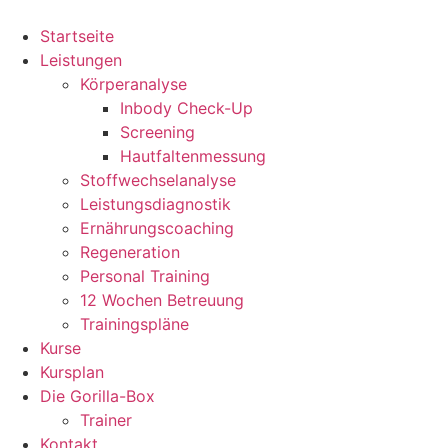
Zum
Inhalt
Startseite
springen
Leistungen
Körperanalyse
Inbody Check-Up
Screening
Hautfaltenmessung
Stoffwechselanalyse
Leistungsdiagnostik
Ernährungscoaching
Regeneration
Personal Training
12 Wochen Betreuung
Trainingspläne
Kurse
Kursplan
Die Gorilla-Box
Trainer
Kontakt